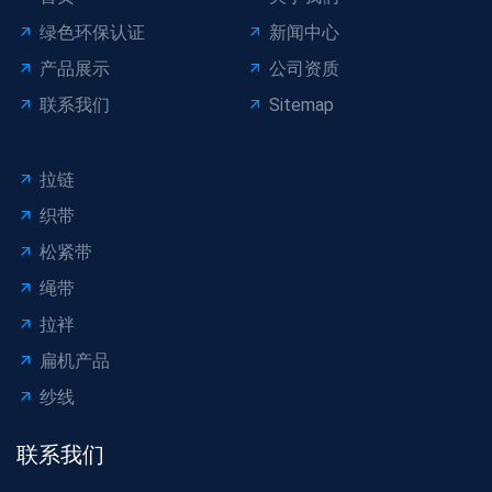
绿色环保认证
新闻中心
产品展示
公司资质
联系我们
Sitemap
拉链
织带
松紧带
绳带
拉袢
扁机产品
纱线
联系我们