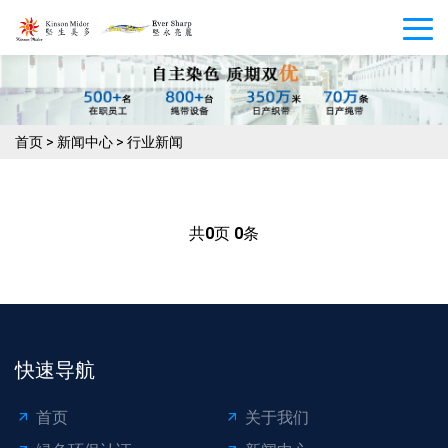
首页
>
新闻中心
>
行业新闻
共
0
页
0
条
快速导航
首页
关于我们